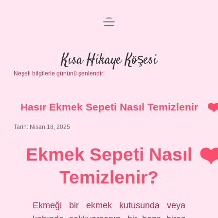
menüyü
Anasayfa
aç
Gizlilik Politikası
Kısa Hikaye Köşesi
Neşeli bilgilerle gününü şenlendir!
Yasal Uyarı
Hakkımızda
Hasır Ekmek Sepeti Nasıl Temizlenir
Tarih: Nisan 18, 2025
Ekmek Sepeti Nasıl
Temizlenir?
Ekmeği bir ekmek kutusunda veya