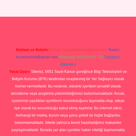
no giriş
Reklam ve İletişim:
E-mail:
backlinkpaneli@gmail.com
Teams:
forumhizmeti@gmail.com
Whatsapp: 0262 606 0 726
Telegram:
@karabul
Yasal Uyarı:
Sitemiz, 5651 Sayılı Kanun gereğince Bilgi Teknolojileri ve
İletişim Kurumu (BTK) tarafından onaylanmış bir Yer Sağlayıcı olarak
hizmet vermektedir. Bu nedenle, sitedeki içerikleri proaktif olarak
denetleme veya araştırma yükümlülüğümüz bulunmamaktadır. Ancak,
üyelerimiz yazdıkları içeriklerin sorumluluğunu taşımakta olup, siteye
üye olarak bu sorumluluğu kabul etmiş sayılırlar. Bu internet sitesi,
herhangi bir marka, kurum veya şahıs şirketi ile hiçbir bağlantısı
bulunmamaktadır. Sitede yalnızca kendi hazırladığımız makaleler
paylaşılmaktadır. Burada yer alan içerikler haber niteliği taşımamakta