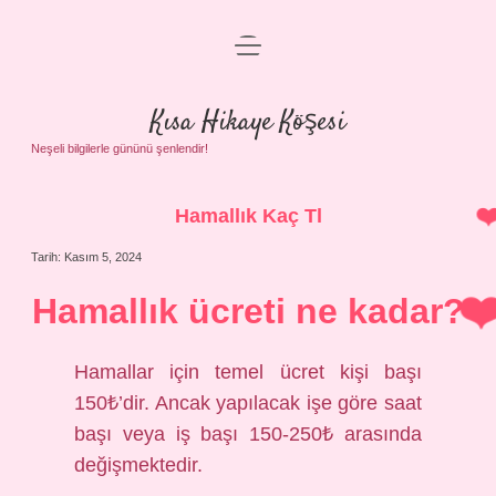
menüyü
Anasayfa
aç
Gizlilik Politikası
Kısa Hikaye Köşesi
Yasal Uyarı
Neşeli bilgilerle gününü şenlendir!
Hakkımızda
Hamallık Kaç Tl
Tarih: Kasım 5, 2024
Hamallık ücreti ne kadar?
Hamallar için temel ücret kişi başı
150₺’dir. Ancak yapılacak işe göre saat
başı veya iş başı 150-250₺ arasında
değişmektedir.