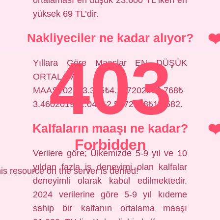
yüksek 69 TL’dir.
Nakliyeciler ne kadar alıyor?
403
Yıllara Göre Maaşlar EN DÜŞÜK
ORTALAMA
MAAŞ2021₺3.325₺4.1572020₺2.768₺
3.4602019₺2.045₺2.5572018₺1.8582.
Kalfaların maaşı ne kadar?
Forbidden
Verilere göre; Ülkemizde 5-9 yıl ve 10
yıldan fazla iş deneyimi olan kalfalar
is resource on the server is denied!
deneyimli olarak kabul edilmektedir.
2024 verilerine göre 5-9 yıl kıdeme
sahip bir kalfanın ortalama maaşı