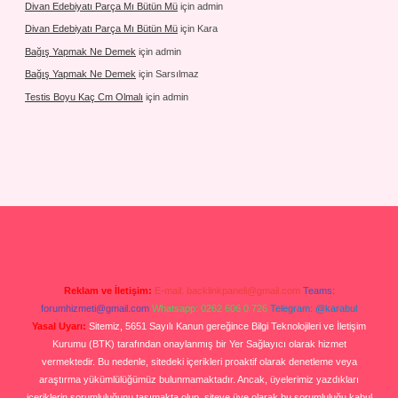
Divan Edebiyatı Parça Mı Bütün Mü
için
admin
Divan Edebiyatı Parça Mı Bütün Mü
için
Kara
Bağış Yapmak Ne Demek
için
admin
Bağış Yapmak Ne Demek
için
Sarsılmaz
Testis Boyu Kaç Cm Olmalı
için
admin
Reklam ve İletişim:
E-mail:
backlinkpaneli@gmail.com
Teams:
forumhizmeti@gmail.com
Whatsapp: 0262 606 0 726
Telegram: @karabul
Yasal Uyarı:
Sitemiz, 5651 Sayılı Kanun gereğince Bilgi Teknolojileri ve İletişim
Kurumu (BTK) tarafından onaylanmış bir Yer Sağlayıcı olarak hizmet
vermektedir. Bu nedenle, sitedeki içerikleri proaktif olarak denetleme veya
araştırma yükümlülüğümüz bulunmamaktadır. Ancak, üyelerimiz yazdıkları
içeriklerin sorumluluğunu taşımakta olup, siteye üye olarak bu sorumluluğu kabul