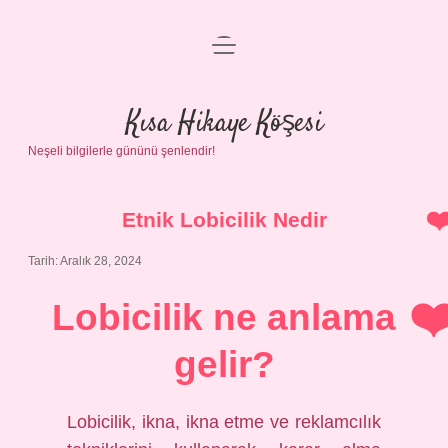
menüyü
Anasayfa
aç
Gizlilik Politikası
Kısa Hikaye Köşesi
Neşeli bilgilerle gününü şenlendir!
Yasal Uyarı
Hakkımızda
Etnik Lobicilik Nedir
Tarih: Aralık 28, 2024
Lobicilik ne anlama
gelir?
Lobicilik, ikna, ikna etme ve reklamcılık