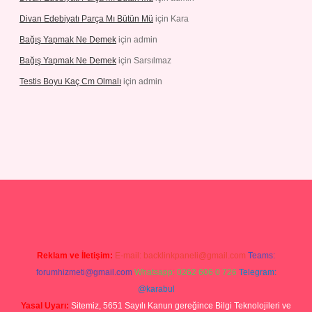
Divan Edebiyatı Parça Mı Bütün Mü
için
Kara
Bağış Yapmak Ne Demek
için
admin
Bağış Yapmak Ne Demek
için
Sarsılmaz
Testis Boyu Kaç Cm Olmalı
için
admin
ino giriş
Reklam ve İletişim:
E-mail:
backlinkpaneli@gmail.com
Teams:
forumhizmeti@gmail.com
Whatsapp: 0262 606 0 726
Telegram:
@karabul
Yasal Uyarı:
Sitemiz, 5651 Sayılı Kanun gereğince Bilgi Teknolojileri ve