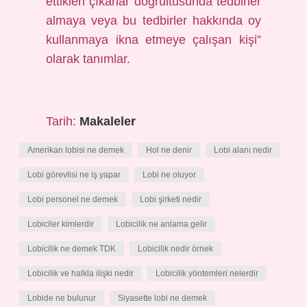
ettikleri çıkarlar doğrultusunda tedbirler
almaya veya bu tedbirler hakkında oy
kullanmaya ikna etmeye çalışan kişi”
olarak tanımlar.
Tarih:
Makaleler
Amerikan lobisi ne demek
Hol ne denir
Lobi alanı nedir
Lobi görevlisi ne iş yapar
Lobi ne oluyor
Lobi personel ne demek
Lobi şirketi nedir
Lobiciler kimlerdir
Lobicilik ne anlama gelir
Lobicilik ne demek TDK
Lobicilik nedir örnek
Lobicilik ve halkla ilişki nedir
Lobicilik yöntemleri nelerdir
Lobide ne bulunur
Siyasette lobi ne demek