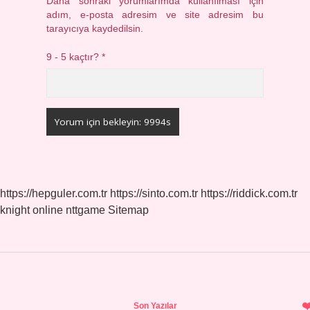
Daha sonraki yorumlarımda kullanılması için
adım, e-posta adresim ve site adresim bu
tarayıcıya kaydedilsin.
9 - 5 kaçtır?
*
https://hepguler.com.tr
https://sinto.com.tr
https://riddick.com.tr
knight online
nttgame
Sitemap
Sidebar
Son Yazılar