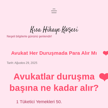
menüyü
Anasayfa
aç
Gizlilik Politikası
Kısa Hikaye Köşesi
Neşeli bilgilerle gününü şenlendir!
Yasal Uyarı
Hakkımızda
Avukat Her Duruşmada Para Alır Mı
Tarih: Ağustos 29, 2025
Avukatlar duruşma
başına ne kadar alır?
1 Tüketici Yemekleri 50.