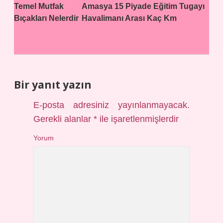
Temel Mutfak
Amasya 15 Piyade Eğitim Tugayı
Bıçakları Nelerdir
Havalimanı Arası Kaç Km
Bir yanıt yazın
E-posta adresiniz yayınlanmayacak.
Gerekli alanlar
*
ile işaretlenmişlerdir
Yorum