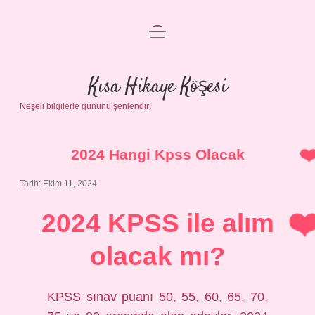
menüyü
Anasayfa
aç
Gizlilik Politikası
Kısa Hikaye Köşesi
Neşeli bilgilerle gününü şenlendir!
Yasal Uyarı
Hakkımızda
2024 Hangi Kpss Olacak
Tarih: Ekim 11, 2024
2024 KPSS ile alım
olacak mı?
KPSS sınav puanı 50, 55, 60, 65, 70,