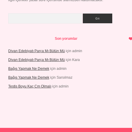
ilgili içerikler yasal süre içerisinde sitemizden kaldırılacaktır.
Arama
Son yorumlar
Divan Edebiyatı Parça Mı Bütün Mü
için
admin
Divan Edebiyatı Parça Mı Bütün Mü
için
Kara
Bağış Yapmak Ne Demek
için
admin
Bağış Yapmak Ne Demek
için
Sarsılmaz
Testis Boyu Kaç Cm Olmalı
için
admin
casino giriş