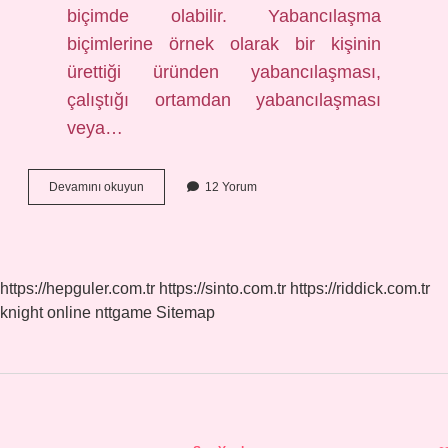
biçimde olabilir. Yabancılaşma
biçimlerine örnek olarak bir kişinin
ürettiği üründen yabancılaşması,
çalıştığı ortamdan yabancılaşması
veya…
Karl
Devamını okuyun
12 Yorum
Marx
A
Göre
Yabancılaşma
Nedir
https://hepguler.com.tr
https://sinto.com.tr
https://riddick.com.tr
knight online
nttgame
Sitemap
Sidebar