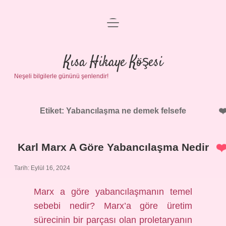
menüyü
Anasayfa
aç
Gizlilik Politikası
Kısa Hikaye Köşesi
Neşeli bilgilerle gününü şenlendir!
Yasal Uyarı
Hakkımızda
Etiket:
Yabancılaşma ne demek felsefe
Karl Marx A Göre Yabancılaşma Nedir
Tarih: Eylül 16, 2024
Marx a göre yabancılaşmanın temel
sebebi nedir? Marx’a göre üretim
sürecinin bir parçası olan proletaryanın