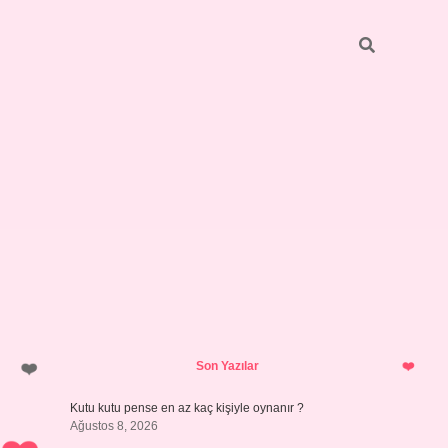
Sidebar
vdcasino giriş
Son Yazılar
Kutu kutu pense en az kaç kişiyle oynanır ?
Ağustos 8, 2026