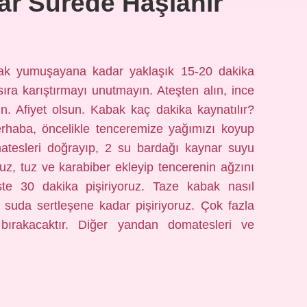
r Sürede Haşlanır
ak yumuşayana kadar yaklaşık 15-20 dakika
sıra karıştırmayı unutmayın. Ateşten alın, ince
in. Afiyet olsun. Kabak kaç dakika kaynatılır?
Merhaba, öncelikle tenceremize yağımızı koyup
atesleri doğrayıp, 2 su bardağı kaynar suyu
ruz, tuz ve karabiber ekleyip tencerenin ağzını
şte 30 dakika pişiriyoruz. Taze kabak nasıl
 suda sertleşene kadar pişiriyoruz. Çok fazla
 bırakacaktır. Diğer yandan domatesleri ve