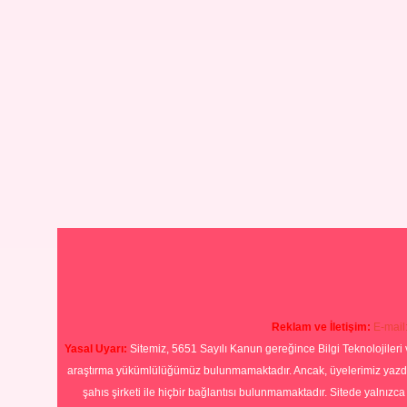
Reklam ve İletişim:
E-mail
Yasal Uyarı:
Sitemiz, 5651 Sayılı Kanun gereğince Bilgi Teknolojileri 
araştırma yükümlülüğümüz bulunmamaktadır. Ancak, üyelerimiz yazdıkla
şahıs şirketi ile hiçbir bağlantısı bulunmamaktadır. Sitede yalnızc