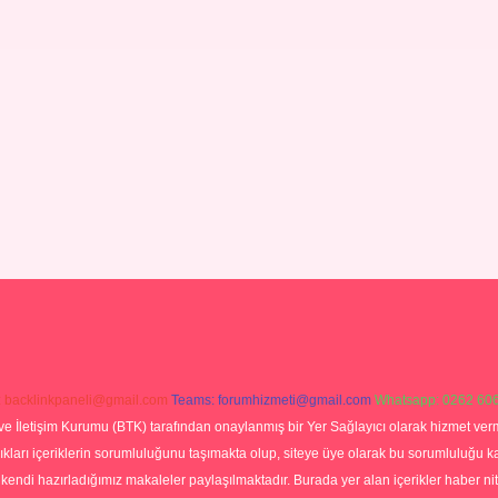
:
backlinkpaneli@gmail.com
Teams:
forumhizmeti@gmail.com
Whatsapp: 0262 606
ve İletişim Kurumu (BTK) tarafından onaylanmış bir Yer Sağlayıcı olarak hizmet verm
rı içeriklerin sorumluluğunu taşımakta olup, siteye üye olarak bu sorumluluğu kabul
a kendi hazırladığımız makaleler paylaşılmaktadır. Burada yer alan içerikler haber 