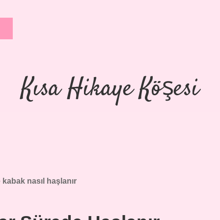
Kısa Hikaye Köşesi
 kabak nasıl haşlanır