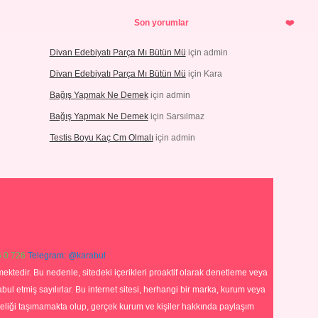
Son yorumlar
Divan Edebiyatı Parça Mı Bütün Mü
için
admin
Divan Edebiyatı Parça Mı Bütün Mü
için
Kara
Bağış Yapmak Ne Demek
için
admin
Bağış Yapmak Ne Demek
için
Sarsılmaz
Testis Boyu Kaç Cm Olmalı
için
admin
 0 726
Telegram: @karabul
ektedir. Bu nedenle, sitedeki içerikleri proaktif olarak denetleme veya
 etmiş sayılırlar. Bu internet sitesi, herhangi bir marka, kurum veya
niteliği taşımamakta olup, gerçek kurum ve kişiler hakkında paylaşım