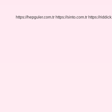
Kadar
Sürede
Haşlanır
https://hepguler.com.tr
https://sinto.com.tr
https://riddic