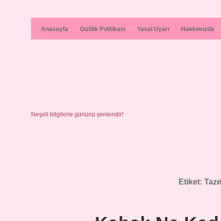
Anasayfa
Gizlilik Politikası
Yasal Uyarı
Hakkımızda
Neşeli bilgilerle gününü şenlendir!
Etiket:
Taze