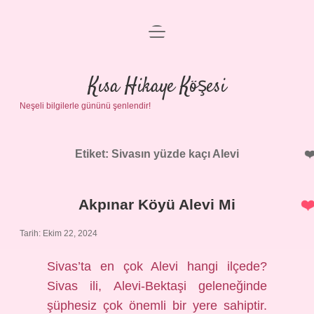
menüyü
Anasayfa
aç
Gizlilik Politikası
Kısa Hikaye Köşesi
Neşeli bilgilerle gününü şenlendir!
Yasal Uyarı
Hakkımızda
Etiket:
Sivasın yüzde kaçı Alevi
Akpınar Köyü Alevi Mi
Tarih: Ekim 22, 2024
Sivas’ta en çok Alevi hangi ilçede?
Sivas ili, Alevi-Bektaşi geleneğinde
şüphesiz çok önemli bir yere sahiptir.