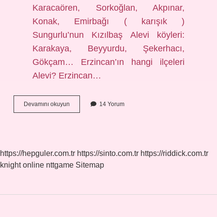
Karacaören, Sorkoğlan, Akpınar,
Konak, Emirbağı ( karışık )
Sungurlu’nun Kızılbaş Alevi köyleri:
Karakaya, Beyyurdu, Şekerhacı,
Gökçam… Erzincan’ın hangi ilçeleri
Alevi? Erzincan…
Akpınar
Devamını okuyun
14 Yorum
Köyü
Alevi
Mi
https://hepguler.com.tr
https://sinto.com.tr
https://riddick.com.tr
knight online
nttgame
Sitemap