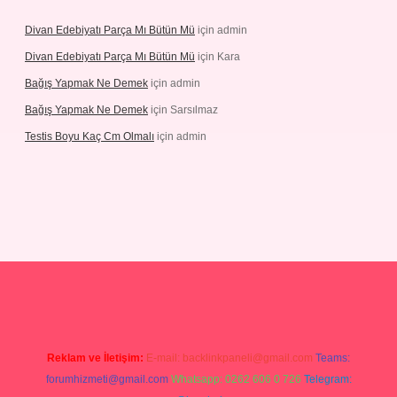
Divan Edebiyatı Parça Mı Bütün Mü
için
admin
Divan Edebiyatı Parça Mı Bütün Mü
için
Kara
Bağış Yapmak Ne Demek
için
admin
Bağış Yapmak Ne Demek
için
Sarsılmaz
Testis Boyu Kaç Cm Olmalı
için
admin
no giriş
Reklam ve İletişim:
E-mail:
backlinkpaneli@gmail.com
Teams:
forumhizmeti@gmail.com
Whatsapp: 0262 606 0 726
Telegram: