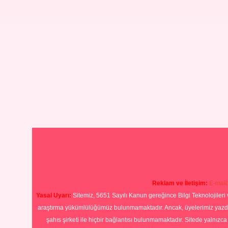
Reklam ve İletişim:
E-mail
Yasal Uyarı:
Sitemiz, 5651 Sayılı Kanun gereğince Bilgi Teknolojileri 
araştırma yükümlülüğümüz bulunmamaktadır. Ancak, üyelerimiz yazdıkla
şahıs şirketi ile hiçbir bağlantısı bulunmamaktadır. Sitede yalnızc