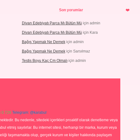
Son yorumlar
Divan Edebiyatı Parça Mı Bütün Mü
için
admin
Divan Edebiyatı Parça Mı Bütün Mü
için
Kara
Bağış Yapmak Ne Demek
için
admin
Bağış Yapmak Ne Demek
için
Sarsılmaz
Testis Boyu Kaç Cm Olmalı
için
admin
 0 726
Telegram: @karabul
ektedir. Bu nedenle, sitedeki içerikleri proaktif olarak denetleme veya
 etmiş sayılırlar. Bu internet sitesi, herhangi bir marka, kurum veya
niteliği taşımamakta olup, gerçek kurum ve kişiler hakkında paylaşım