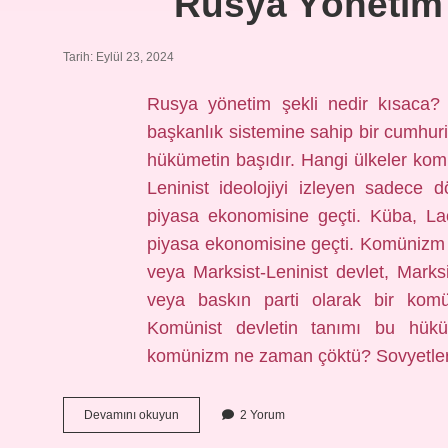
Rusya Yönetim
Tarih: Eylül 23, 2024
Rusya yönetim şekli nedir kısaca? 
başkanlık sistemine sahip bir cumhuri
hükümetin başıdır. Hangi ülkeler ko
Leninist ideolojiyi izleyen sadece d
piyasa ekonomisine geçti. Küba, La
piyasa ekonomisine geçti. Komünizm y
veya Marksist-Leninist devlet, Marksi
veya baskın parti olarak bir komüni
Komünist devletin tanımı bu hükü
komünizm ne zaman çöktü? Sovyetler B
Rusya
Devamını okuyun
2 Yorum
Yönetim