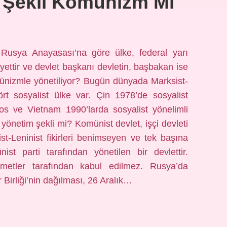
 Şekli Komünizm Mi
Rusya Anayasası’na göre ülke, federal yarı
yettir ve devlet başkanı devletin, başbakan ise
münizmle yönetiliyor? Bugün dünyada Marksist-
ört sosyalist ülke var. Çin 1978’de sosyalist
os ve Vietnam 1990’larda sosyalist yönelimli
önetim şekli mi? Komünist devlet, işçi devleti
st-Leninist fikirleri benimseyen ve tek başına
st parti tarafından yönetilen bir devlettir.
metler tarafından kabul edilmez. Rusya’da
irliği’nin dağılması, 26 Aralık…