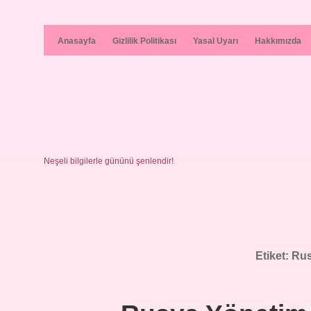
Anasayfa
Gizlilik Politikası
Yasal Uyarı
Hakkımızda
Neşeli bilgilerle gününü şenlendir!
Etiket:
Rus