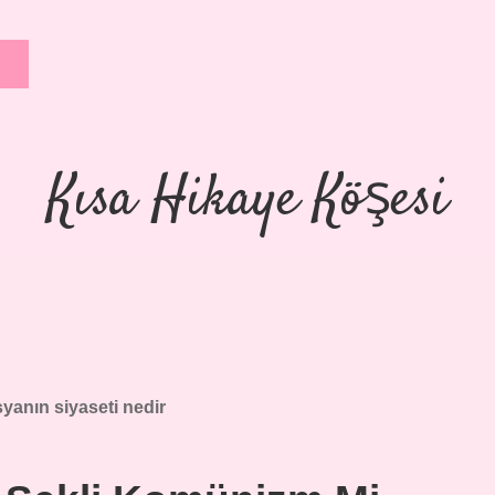
Kısa Hikaye Köşesi
yanın siyaseti nedir