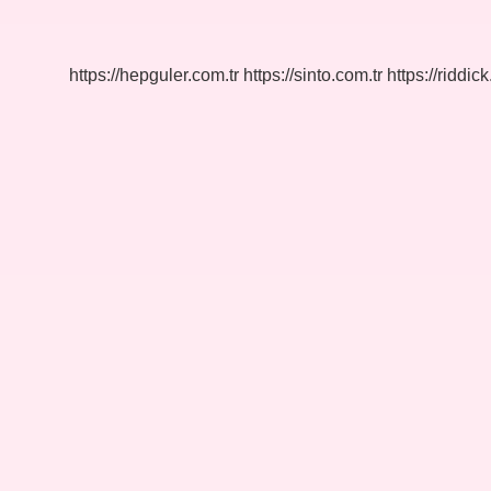
Şekli
Komünizm
Mi
https://hepguler.com.tr
https://sinto.com.tr
https://riddic