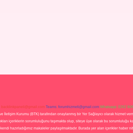
:
backlinkpaneli@gmail.com
Teams:
forumhizmeti@gmail.com
Whatsapp: 0262 606
ve İletişim Kurumu (BTK) tarafından onaylanmış bir Yer Sağlayıcı olarak hizmet verm
rı içeriklerin sorumluluğunu taşımakta olup, siteye üye olarak bu sorumluluğu kabul
a kendi hazırladığımız makaleler paylaşılmaktadır. Burada yer alan içerikler haber 