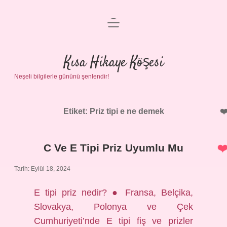
menüyü
Anasayfa
aç
Gizlilik Politikası
Kısa Hikaye Köşesi
Neşeli bilgilerle gününü şenlendir!
Yasal Uyarı
Hakkımızda
Etiket:
Priz tipi e ne demek
C Ve E Tipi Priz Uyumlu Mu
Tarih: Eylül 18, 2024
E tipi priz nedir? ● Fransa, Belçika,
Slovakya, Polonya ve Çek
Cumhuriyeti’nde E tipi fiş ve prizler