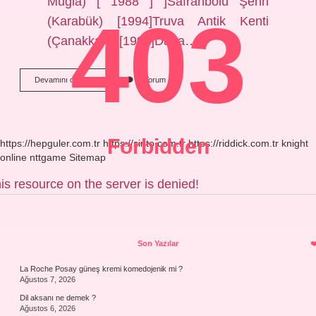
Muğla) [ 1988 ] ]Safranbolu Şehri
403
(Karabük) [1994]Truva Antik Kenti
(Çanakkale) [1998]Daha…
Dünyanın
Devamını okuyun
2 Yorum
Ortak
Mirası
Ne
Demek
Forbidden
https://hepguler.com.tr
https://sinto.com.tr
https://riddick.com.tr
knight
online
nttgame
Sitemap
is resource on the server is denied!
Sidebar
Son Yazılar
La Roche Posay güneş kremi komedojenik mi ?
Ağustos 7, 2026
Dil aksanı ne demek ?
Ağustos 6, 2026