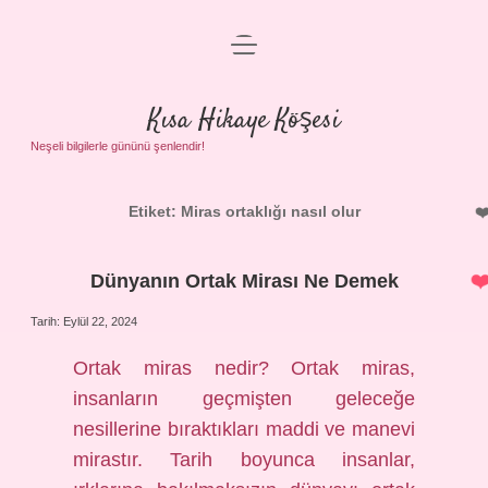
menüyü
Anasayfa
aç
Gizlilik Politikası
Kısa Hikaye Köşesi
Yasal Uyarı
Neşeli bilgilerle gününü şenlendir!
Hakkımızda
Etiket:
Miras ortaklığı nasıl olur
Dünyanın Ortak Mirası Ne Demek
Tarih: Eylül 22, 2024
Ortak miras nedir? Ortak miras,
insanların geçmişten geleceğe
nesillerine bıraktıkları maddi ve manevi
mirastır. Tarih boyunca insanlar,