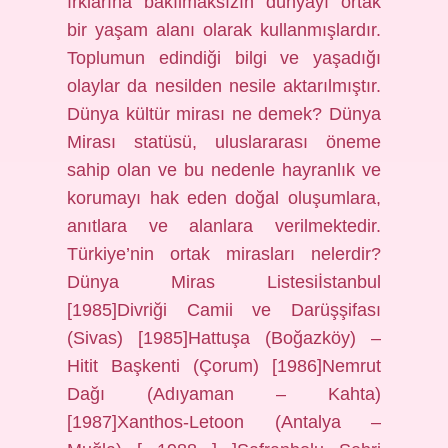
ırklarına bakılmaksızın dünyayı ortak
bir yaşam alanı olarak kullanmışlardır.
Toplumun edindiği bilgi ve yaşadığı
olaylar da nesilden nesile aktarılmıştır.
Dünya kültür mirası ne demek? Dünya
Mirası statüsü, uluslararası öneme
sahip olan ve bu nedenle hayranlık ve
korumayı hak eden doğal oluşumlara,
anıtlara ve alanlara verilmektedir.
Türkiye’nin ortak mirasları nelerdir?
Dünya Miras Listesiİstanbul
[1985]Divriği Camii ve Darüşşifası
(Sivas) [1985]Hattuşa (Boğazköy) –
Hitit Başkenti (Çorum) [1986]Nemrut
Dağı (Adıyaman – Kahta)
[1987]Xanthos-Letoon (Antalya –