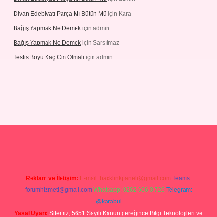
Divan Edebiyatı Parça Mı Bütün Mü
için
Kara
Bağış Yapmak Ne Demek
için
admin
Bağış Yapmak Ne Demek
için
Sarsılmaz
Testis Boyu Kaç Cm Olmalı
için
admin
no giriş
Reklam ve İletişim:
E-mail:
backlinkpaneli@gmail.com
Teams:
forumhizmeti@gmail.com
Whatsapp: 0262 606 0 726
Telegram:
@karabul
Yasal Uyarı:
Sitemiz, 5651 Sayılı Kanun gereğince Bilgi Teknolojileri ve