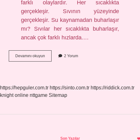
farklı olaylardır. Her sıcaklıkta
gerçekleşir. Sıvının yüzeyinde
gerçekleşir. Su kaynamadan buharlaşır
mı? Sıvılar her sıcaklıkta buharlaşır,
ancak çok farklı hızlarda.…
Kaynama
Devamını okuyun
2 Yorum
Ve
Buharlaşma
Arasında
Ne
Gibi
https://hepguler.com.tr
https://sinto.com.tr
https://riddick.com.tr
Farklar
knight online
nttgame
Sitemap
Vardır
Sidebar
Son Yazılar