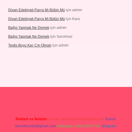
Divan Edebiyatı Parça Mı Bütün Mü
için
admin
Divan Edebiyatı Parça Mı Bütün Mü
için
Kara
Bağış Yapmak Ne Demek
için
admin
Bağış Yapmak Ne Demek
için
Sarsılmaz
Testis Boyu Kaç Cm Olmalı
için
admin
no giriş
Reklam ve İletişim:
E-mail:
backlinkpaneli@gmail.com
Teams:
forumhizmeti@gmail.com
Whatsapp: 0262 606 0 726
Telegram: