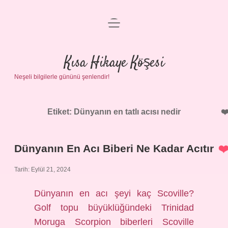
menüyü
Anasayfa
aç
Gizlilik Politikası
Kısa Hikaye Köşesi
Neşeli bilgilerle gününü şenlendir!
Yasal Uyarı
Hakkımızda
Etiket:
Dünyanın en tatlı acısı nedir
Dünyanın En Acı Biberi Ne Kadar Acıtır
Tarih: Eylül 21, 2024
Dünyanın en acı şeyi kaç Scoville?
Golf topu büyüklüğündeki Trinidad
Moruga Scorpion biberleri Scoville