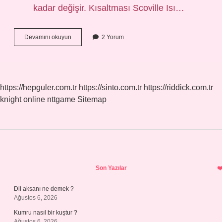
kadar değişir. Kısaltması Scoville Isı…
Dünyanın
Devamını okuyun
2 Yorum
En
Acı
Biberi
Ne
Kadar
https://hepguler.com.tr
https://sinto.com.tr
https://riddick.com.tr
Acıtır
knight online
nttgame
Sitemap
Sidebar
Son Yazılar
Dil aksanı ne demek ?
Ağustos 6, 2026
Kumru nasıl bir kuştur ?
Ağustos 6, 2026