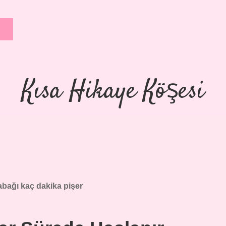
Kısa Hikaye Köşesi
abağı kaç dakika pişer