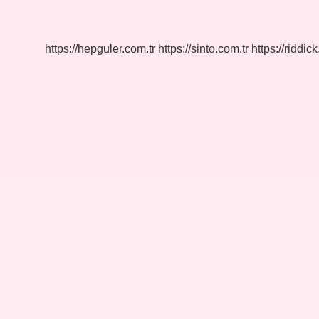
Kadar
Sürede
Haşlanır
https://hepguler.com.tr
https://sinto.com.tr
https://riddic