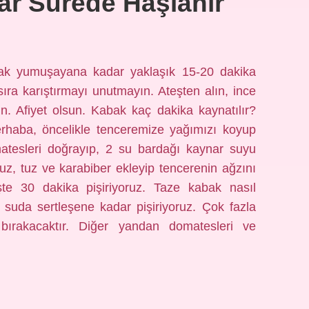
r Sürede Haşlanır
ak yumuşayana kadar yaklaşık 15-20 dakika
sıra karıştırmayı unutmayın. Ateşten alın, ince
in. Afiyet olsun. Kabak kaç dakika kaynatılır?
Merhaba, öncelikle tenceremize yağımızı koyup
atesleri doğrayıp, 2 su bardağı kaynar suyu
ruz, tuz ve karabiber ekleyip tencerenin ağzını
şte 30 dakika pişiriyoruz. Taze kabak nasıl
 suda sertleşene kadar pişiriyoruz. Çok fazla
 bırakacaktır. Diğer yandan domatesleri ve