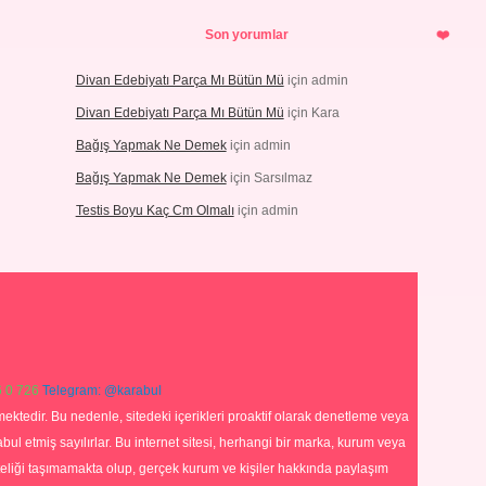
Son yorumlar
Divan Edebiyatı Parça Mı Bütün Mü
için
admin
Divan Edebiyatı Parça Mı Bütün Mü
için
Kara
Bağış Yapmak Ne Demek
için
admin
Bağış Yapmak Ne Demek
için
Sarsılmaz
Testis Boyu Kaç Cm Olmalı
için
admin
 0 726
Telegram: @karabul
ektedir. Bu nedenle, sitedeki içerikleri proaktif olarak denetleme veya
 etmiş sayılırlar. Bu internet sitesi, herhangi bir marka, kurum veya
niteliği taşımamakta olup, gerçek kurum ve kişiler hakkında paylaşım