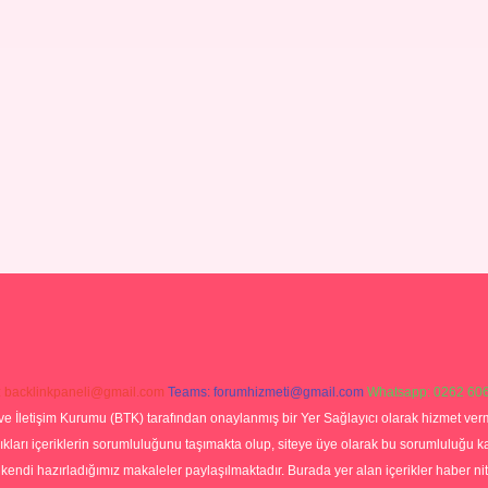
:
backlinkpaneli@gmail.com
Teams:
forumhizmeti@gmail.com
Whatsapp: 0262 606
ve İletişim Kurumu (BTK) tarafından onaylanmış bir Yer Sağlayıcı olarak hizmet verm
rı içeriklerin sorumluluğunu taşımakta olup, siteye üye olarak bu sorumluluğu kabul
a kendi hazırladığımız makaleler paylaşılmaktadır. Burada yer alan içerikler haber 