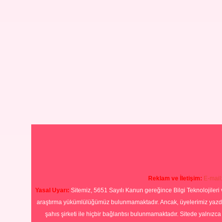
Reklam ve İletişim:
E-mail
Yasal Uyarı:
Sitemiz, 5651 Sayılı Kanun gereğince Bilgi Teknolojileri 
araştırma yükümlülüğümüz bulunmamaktadır. Ancak, üyelerimiz yazdıkla
şahıs şirketi ile hiçbir bağlantısı bulunmamaktadır. Sitede yalnızc