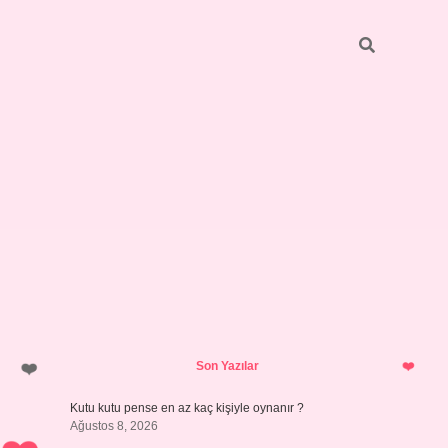
Sidebar
vdcasino giriş
Son Yazılar
Kutu kutu pense en az kaç kişiyle oynanır ?
Ağustos 8, 2026