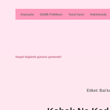
Anasayfa
Gizlilik Politikası
Yasal Uyarı
Hakkımızda
Neşeli bilgilerle gününü şenlendir!
Etiket:
Bal k