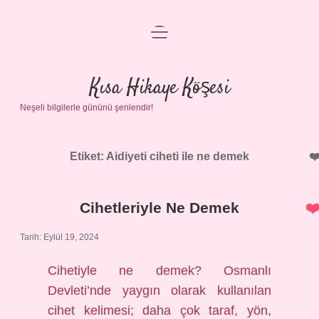
menüyü
Anasayfa
aç
Gizlilik Politikası
Kısa Hikaye Köşesi
Neşeli bilgilerle gününü şenlendir!
Yasal Uyarı
Hakkımızda
Etiket:
Aidiyeti ciheti ile ne demek
Cihetleriyle Ne Demek
Tarih: Eylül 19, 2024
Cihetiyle ne demek? Osmanlı
Devleti’nde yaygın olarak kullanılan
cihet kelimesi; daha çok taraf, yön,