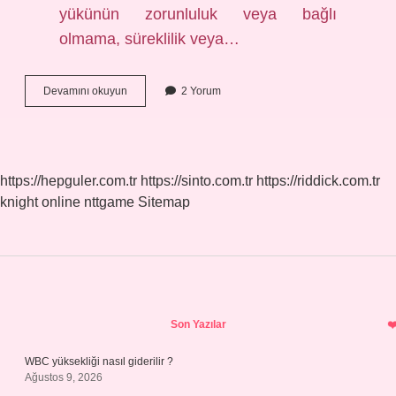
yükünün zorunluluk veya bağlı
olmama, süreklilik veya…
Cihetleriyle
Devamını okuyun
2 Yorum
Ne
Demek
https://hepguler.com.tr
https://sinto.com.tr
https://riddick.com.tr
knight online
nttgame
Sitemap
Sidebar
Son Yazılar
WBC yüksekliği nasıl giderilir ?
Ağustos 9, 2026