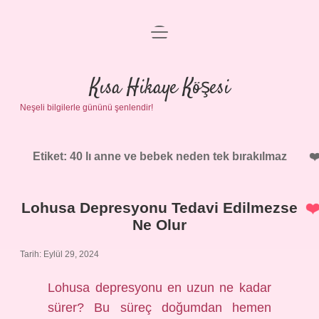
menüyü
Anasayfa
aç
Gizlilik Politikası
Kısa Hikaye Köşesi
Neşeli bilgilerle gününü şenlendir!
Yasal Uyarı
Hakkımızda
Etiket:
40 lı anne ve bebek neden tek bırakılmaz
Lohusa Depresyonu Tedavi Edilmezse
Ne Olur
Tarih: Eylül 29, 2024
Lohusa depresyonu en uzun ne kadar
sürer? Bu süreç doğumdan hemen