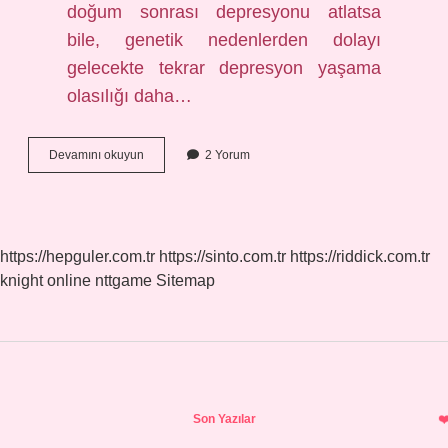
doğum sonrası depresyonu atlatsa
bile, genetik nedenlerden dolayı
gelecekte tekrar depresyon yaşama
olasılığı daha…
Lohusa
Devamını okuyun
2 Yorum
Depresyonu
Tedavi
Edilmezse
Ne
Olur
https://hepguler.com.tr
https://sinto.com.tr
https://riddick.com.tr
knight online
nttgame
Sitemap
Sidebar
Son Yazılar