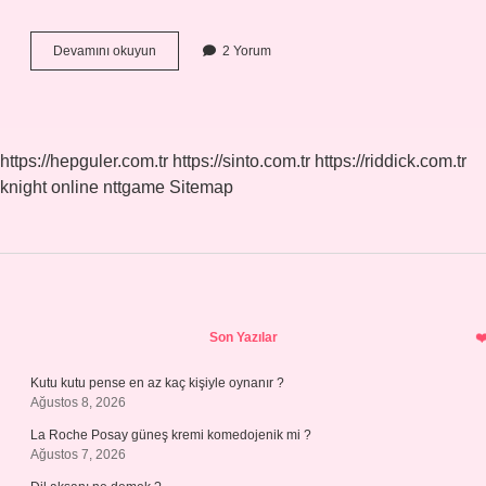
1
Devamını okuyun
2 Yorum
Urfa
Dürüm
Kaç
Kalori
https://hepguler.com.tr
https://sinto.com.tr
https://riddick.com.tr
knight online
nttgame
Sitemap
Sidebar
Son Yazılar
Kutu kutu pense en az kaç kişiyle oynanır ?
Ağustos 8, 2026
La Roche Posay güneş kremi komedojenik mi ?
Ağustos 7, 2026