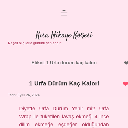
menüyü
Anasayfa
aç
Gizlilik Politikası
Kısa Hikaye Köşesi
Neşeli bilgilerle gününü şenlendir!
Yasal Uyarı
Hakkımızda
Etiket:
1 Urfa durum kaç kalori
1 Urfa Dürüm Kaç Kalori
Tarih: Eylül 26, 2024
Diyette Urfa Dürüm Yenir mi? Urfa
Wrap ile tüketilen lavaş ekmeği 4 ince
dilim ekmeğe eşdeğer olduğundan